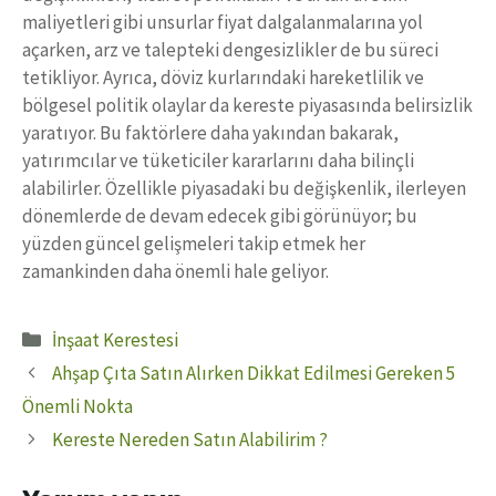
maliyetleri gibi unsurlar fiyat dalgalanmalarına yol
açarken, arz ve talepteki dengesizlikler de bu süreci
tetikliyor. Ayrıca, döviz kurlarındaki hareketlilik ve
bölgesel politik olaylar da kereste piyasasında belirsizlik
yaratıyor. Bu faktörlere daha yakından bakarak,
yatırımcılar ve tüketiciler kararlarını daha bilinçli
alabilirler. Özellikle piyasadaki bu değişkenlik, ilerleyen
dönemlerde de devam edecek gibi görünüyor; bu
yüzden güncel gelişmeleri takip etmek her
zamankinden daha önemli hale geliyor.
Kategoriler
İnşaat Kerestesi
Ahşap Çıta Satın Alırken Dikkat Edilmesi Gereken 5
Önemli Nokta
Kereste Nereden Satın Alabilirim ?