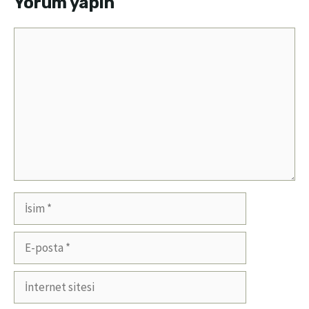
Yorum yapın
Yorum
İsim
E-
posta
İnternet
sitesi